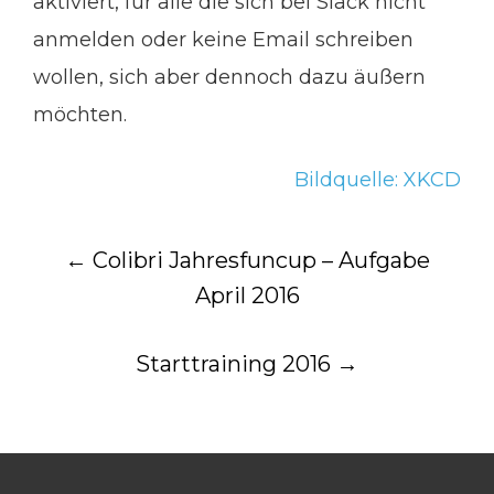
aktiviert, für alle die sich bei Slack nicht
anmelden oder keine Email schreiben
wollen, sich aber dennoch dazu äußern
möchten.
Bildquelle: XKCD
Post
←
Colibri Jahresfuncup – Aufgabe
April 2016
navigation
Starttraining 2016
→