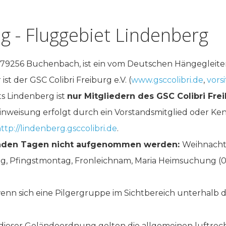
 - Fluggebiet Lindenberg
 79256 Buchenbach, ist ein vom Deutschen Hängegleit
st der GSC Colibri Freiburg e.V. (
www.gsccolibri.de
,
vors
s Lindenberg ist
nur Mitgliedern des GSC Colibri Frei
Einweisung erfolgt durch ein Vorstandsmitglied oder Ke
ttp://lindenberg.gsccolibri.de
.
genden Tagen nicht aufgenommen werden:
Weihnachten
g, Pfingstmontag, Fronleichnam, Maria Heimsuchung (02
 wenn sich eine Pilgergruppe im Sichtbereich unterhalb 
eser Geländeordnung gelten die allgemeinen luftrec