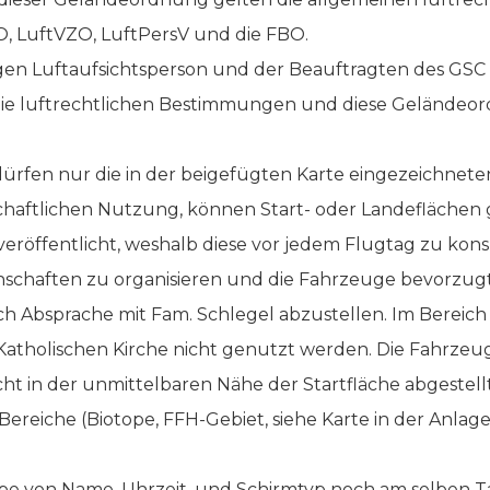
O, LuftVZO, LuftPersV und die FBO.
n Luftaufsichtsperson und der Beauftragten des GSC Col
n die luftrechtlichen Bestimmungen und diese Geländ
 dürfen nur die in der beigefügten Karte eingezeichne
chaftlichen Nutzung, können Start- oder Landeflächen 
öffentlicht, weshalb diese vor jedem Flugtag zu konsul
einschaften zu organisieren und die Fahrzeuge bevorzu
h Absprache mit Fam. Schlegel abzustellen. Im Bereich 
 Katholischen Kirche nicht genutzt werden. Die Fahrzeug
cht in der unmittelbaren Nähe der Startfläche abgestel
ereiche (Biotope, FFH-Gebiet, siehe Karte in der Anlage
abe von Name, Uhrzeit, und Schirmtyp noch am selben 