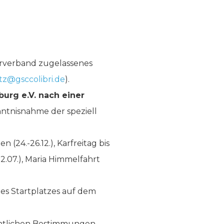
erverband zugelassenes
itz@gsccolibri.de
).
burg e.V. nach einer
nntnisnahme der speziell
 (24.-26.12.), Karfreitag bis
.07.), Maria Himmelfahrt
des Startplatzes auf dem
htlichen Bestimmungen,