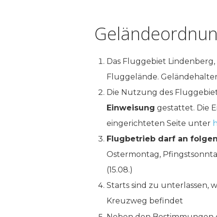
Geländeordnung
Das Fluggebiet Lindenberg,
Fluggelände. Geländehalter i
Die Nutzung des Fluggebiet
Einweisung
gestattet. Die 
eingerichteten Seite unter
h
Flugbetrieb darf an fol
Ostermontag, Pfingstsonnta
(15.08.)
Starts sind zu unterlassen,
Kreuzweg befindet
Neben den Bestimmungen di