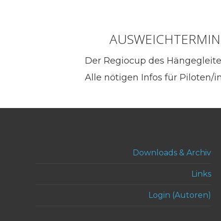
AUSWEICHTERMIN:
Der Regiocup des Hängegleiter 
Alle nötigen Infos für Piloten
Downloads & Archiv
Links
Login (Autoren)