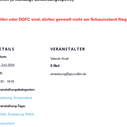
libri oder DGFC sind, dürfen generell nicht am Schauinsland flie
ETAILS
VERANSTALTER
tum:
Valentin Knall
. Juni 2024
E-Mail
it:
einweisung@gsccolibri.de
:30 - 18:00
ranstaltungskategorien:
nweisung
,
Schauinsland
ranstaltung-Tags:
0000
,
Einweisung
,
ff0000
,
hauinsland