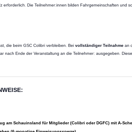
Kfz erforderlich. Die Teilnehmer:innen bilden Fahrgemeinschaften und s
st, die beim GSC Colibri verbleiben. Bei
vollständiger Teilnahme
an d
bar nach Ende der Veranstaltung an die Teilnehmer: ausgegeben. Diese 
NWEISE:
g am Schauinsland für Mitglieder (Colibri oder DGFC) mit A-Sche
ehen (6-monatige Einweisungssperre).