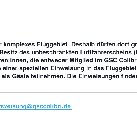
r komplexes Fluggebiet. Deshalb dürfen dort g
im Besitz des unbeschränkten Luftfahrerscheins
oten:innen, die entweder Mitglied im GSC Colib
einer speziellen Einweisung in das Fluggebie
 als Gäste teilnehmen. Die Einweisungen find
nweisung@gsccolibri.de