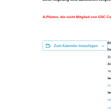
A-Piloten, die nicht Mitglied von GSC Co
D
Zum Kalender hinzufügen
Da
20
Ze
16
Ve
Ei
Ve
00
sc