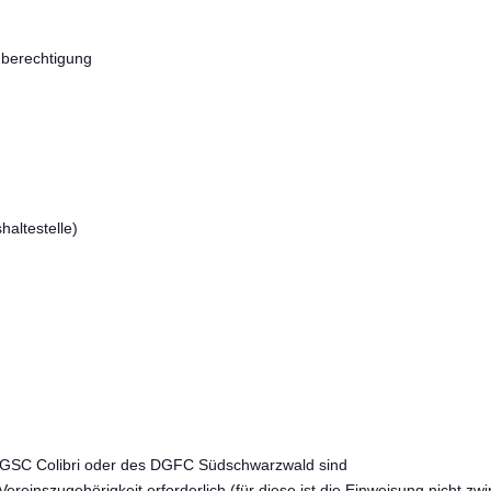
ugberechtigung
haltestelle)
es GSC Colibri oder des DGFC Südschwarzwald sind
ereinszugehörigkeit erforderlich (für diese ist die Einweisung nicht z