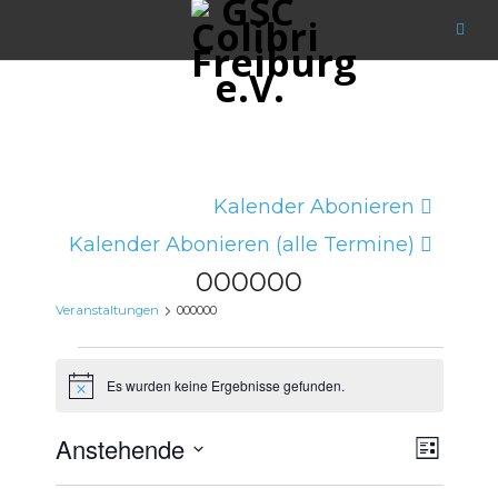
Kalender Abonieren
Kalender Abonieren (alle Termine)
000000
Veranstaltungen
000000
Veranstaltungen
Es wurden keine Ergebnisse gefunden.
Hinweis
Ansicht
Verans
Anstehende
Liste
Navigat
Ansich
Datum