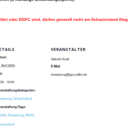
libri oder DGFC sind, dürfen generell nicht am Schauinsland flie
ETAILS
VERANSTALTER
tum:
Valentin Knall
. April 2024
E-Mail
it:
einweisung@gsccolibri.de
:30 - 18:00
ranstaltungskategorien:
nweisung
,
Schauinsland
ranstaltung-Tags:
0000
,
Einweisung
,
ff0000
,
hauinsland