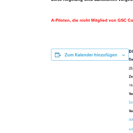
A-Piloten, die nicht Mitglied von GSC Co
D
Zum Kalender hinzufügen
Da
26
Ze
16
Ve
Ei
Ve
00
sc