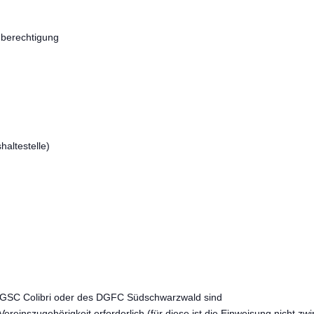
ugberechtigung
haltestelle)
es GSC Colibri oder des DGFC Südschwarzwald sind
ereinszugehörigkeit erforderlich (für diese ist die Einweisung nicht z