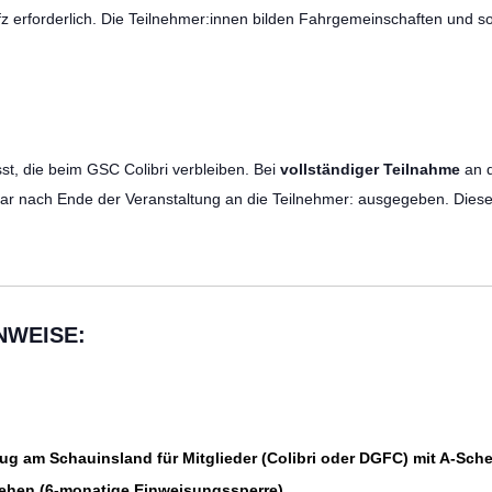
Kfz erforderlich. Die Teilnehmer:innen bilden Fahrgemeinschaften und s
st, die beim GSC Colibri verbleiben. Bei
vollständiger Teilnahme
an d
bar nach Ende der Veranstaltung an die Teilnehmer: ausgegeben. Diese 
NWEISE:
g am Schauinsland für Mitglieder (Colibri oder DGFC) mit A-Sche
ehen (6-monatige Einweisungssperre).