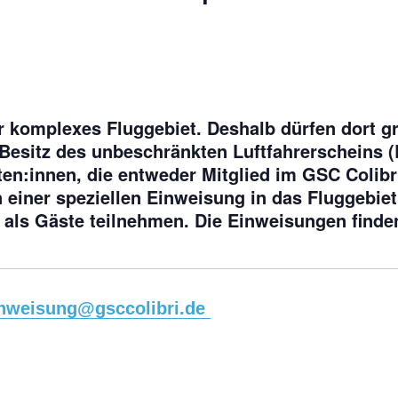
r komplexes Fluggebiet. Deshalb dürfen dort g
im Besitz des unbeschränkten Luftfahrerscheins
oten:innen, die entweder Mitglied im GSC Colib
einer speziellen Einweisung in das Fluggebie
 als Gäste teilnehmen. Die Einweisungen find
nweisung@gsccolibri.de