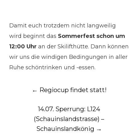
Damit euch trotzdem nicht langweilig
wird beginnt das
Sommerfest schon um
12:00 Uhr
an der Skilifthütte. Dann können
wir uns die windigen Bedingungen in aller
Ruhe schöntrinken und -essen.
Post
←
Regiocup findet statt!
navigation
14.07. Sperrung: L124
(Schauinslandstrasse) –
Schauinslandkönig
→