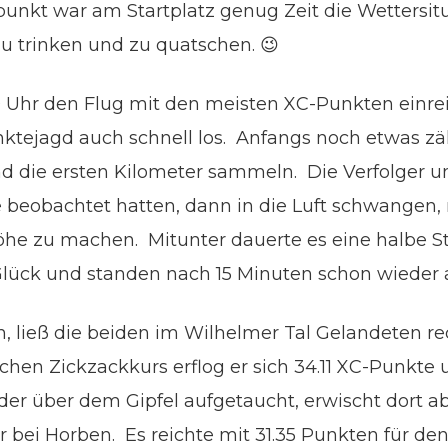
punkt war am Startplatz genug Zeit die Wettersi
u trinken und zu quatschen. 😉
9 Uhr den Flug mit den meisten XC-Punkten einr
ktejagd auch schnell los. Anfangs noch etwas zä
ie ersten Kilometer sammeln. Die Verfolger um U
de beobachtet hatten, dann in die Luft schwangen,
Höhe zu machen. Mitunter dauerte es eine halbe S
Glück und standen nach 15 Minuten schon wieder
n, ließ die beiden im Wilhelmer Tal Gelandeten re
hen Zickzackkurs erflog er sich 34.11 XC-Punkte 
r über dem Gipfel aufgetaucht, erwischt dort abe
bei Horben. Es reichte mit 31.35 Punkten für den z