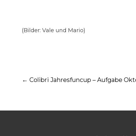
(Bilder: Vale und Mario)
Post
←
Colibri Jahresfuncup – Aufgabe Okt
navigation