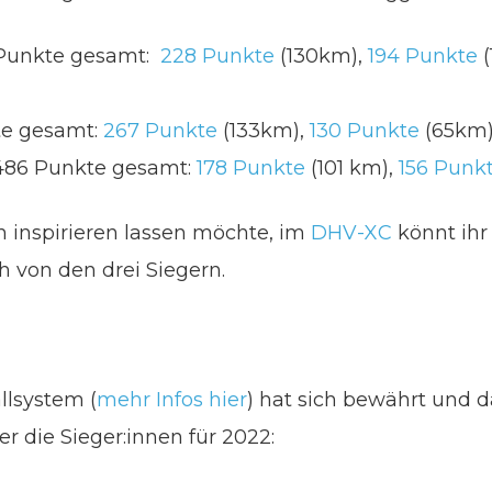
 Punkte gesamt:
228 Punkte
(130km),
194 Punkte
(
te gesamt:
267 Punkte
(133km),
130 Punkte
(65km)
 486 Punkte gesamt:
178 Punkte
(101 km),
156 Punk
n inspirieren lassen möchte, im
DHV-XC
könnt ihr
h von den drei Siegern.
llsystem (
mehr Infos hier
) hat sich bewährt und 
r die Sieger:innen für 2022: