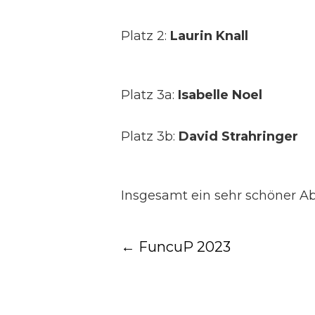
Platz 2:
Laurin Knall
Platz 3a:
Isabelle Noel
Platz 3b:
David Strahringer
Insgesamt ein sehr schöner Ab
Post
←
FuncuP 2023
navigation