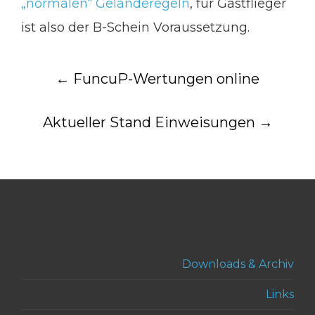
„normalen“ Geländeregeln
, für Gastflieger
ist also der B-Schein Voraussetzung.
Post
←
FuncuP-Wertungen online
navigation
Aktueller Stand Einweisungen
→
Downloads & Archiv
Links