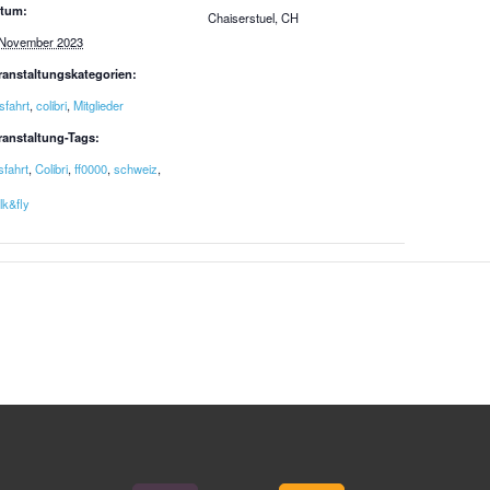
tum:
Chaiserstuel, CH
 November 2023
ranstaltungskategorien:
sfahrt
,
colibri
,
Mitglieder
ranstaltung-Tags:
sfahrt
,
Colibri
,
ff0000
,
schweiz
,
lk&fly