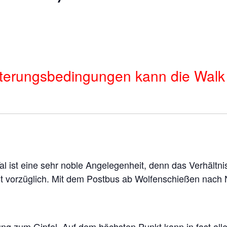
terungsbedingungen kann die Walk & 
al
ist eine sehr noble Angelegenheit, denn das Verhältni
st vorzüglich.
Mit dem Postbus ab Wolfenschießen nach 
ung zum Gipfel.
Auf dem höchsten Punkt kann in fast all