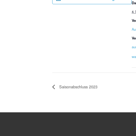
Da
4.
Ve
Au
Ve
au
wa
Saisonabschluss 2023