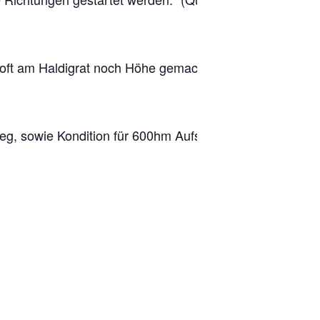
oft
am H
aldigrat noch Höhe gemacht
ieg, sowie Kondition für 600hm Aufstieg