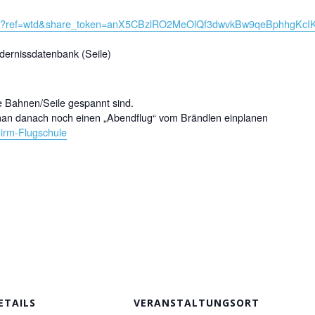
6439?ref=wtd&share_token=anX5CBzlRO2MeOlQf3dwvkBw9qeBphhgKcI
ndernissdatenbank (Seile)
e Bahnen/Seile gespannt sind.
man danach noch einen „Abendflug“ vom Brändlen einplanen
hirm-Flugschule
ETAILS
VERANSTALTUNGSORT