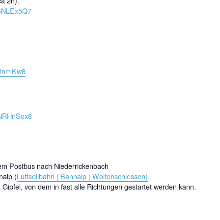
a 2h).
F6NLEx5Q7
jinr1Kw8
VNRHnSox8
em Postbus nach Niederrickenbach
nalp (
Luftseilbahn | Bannalp | Wolfenschiessen)
 Gipfel, von dem in fast alle Richtungen gestartet werden kann.