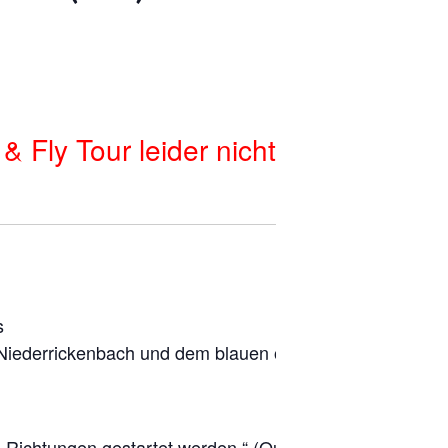
Fly Tour leider nicht
s
Niederrickenbach
und dem blauen oder
e
Richtungen gestartet werden.“
(
Q
uelle
: