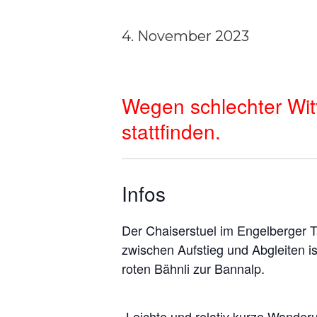
4. November 2023
Wegen schlechter Wit
stattfinden.
Infos
Der Chaiserstuel
im Engelberger T
zwischen
A
ufstieg und Abgleiten i
roten
Bähnli zur Bannalp.
„Leichte und relativ kurze Wander