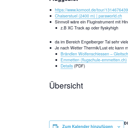
https://www.komoot.de/tour/131467
Chaiserstuel (2400 m) | paraworld.ch
Sinnvoll wäre ein Fluginstrument mit Hi
z.B XC Track ap oder flyskyhigh
da im Bereich Engelberger Tal sehr viel
Je nach Wetter Thermik/Lust etc kann 
Brändlen Wolfenschiessen – Gleitsc
Emmetten (flugschule-emmetten.ch)
Details
(PDF)
Übersicht
D
Zum Kalender hinzufügen