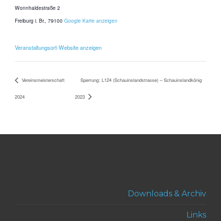
Wonnhaldestraße 2
Freiburg i. Br.
,
79100
Google Karte anzeigen
Veranstaltungsort-Website anzeigen
Vereinsmeisterschaft
Sperrung: L124 (Schauinslandstrasse) – Schauinslandkönig
2024
2023
Downloads & Archiv
Links