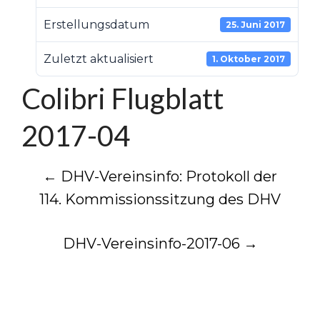
Erstellungsdatum
25. Juni 2017
Zuletzt aktualisiert
1. Oktober 2017
Colibri Flugblatt
2017-04
Post
←
DHV-Vereinsinfo: Protokoll der
114. Kommissionssitzung des DHV
navigation
DHV-Vereinsinfo-2017-06
→