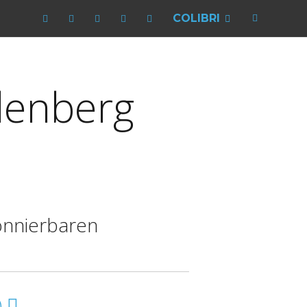
COLIBRI
denberg
onnierbaren
)