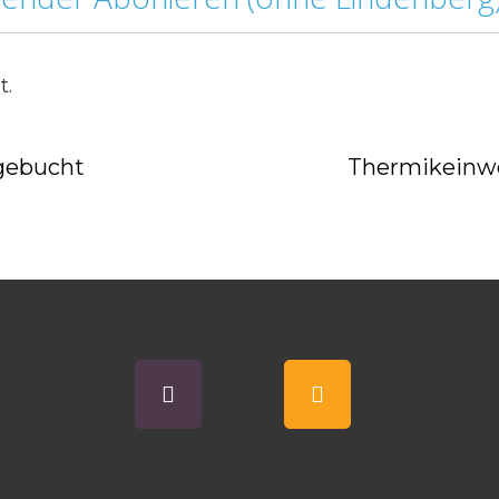
t.
gebucht
Thermikeinwe