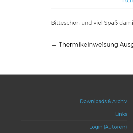
Bitteschön und viel Spaß dami
Post
←
Thermikeinweisung Aus
navigation
Downloads & Archiv
Links
Login (Autoren)