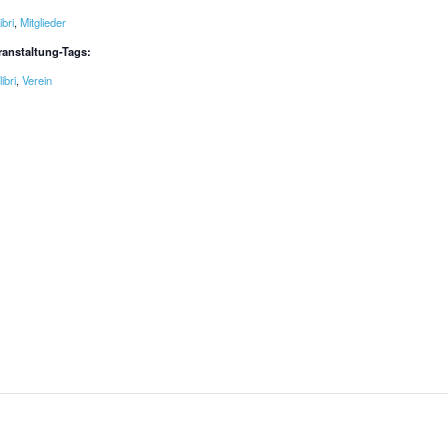
ibri
,
Mitglieder
ranstaltung-Tags:
ibri
,
Verein