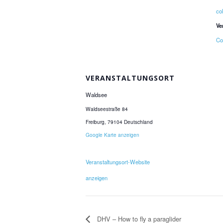
col
Ve
Col
VERANSTALTUNGSORT
Waldsee
Waldseestraße 84
Freiburg
,
79104
Deutschland
Google Karte anzeigen
Veranstaltungsort-Website
anzeigen
DHV – How to fly a paraglider