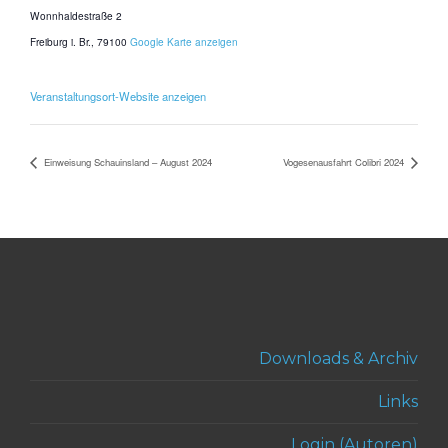
Wonnhaldestraße 2
Freiburg i. Br.
,
79100
Google Karte anzeigen
Veranstaltungsort-Website anzeigen
Einweisung Schauinsland – August 2024
Vogesenausfahrt Colibri 2024
Downloads & Archiv
Links
Login (Autoren)