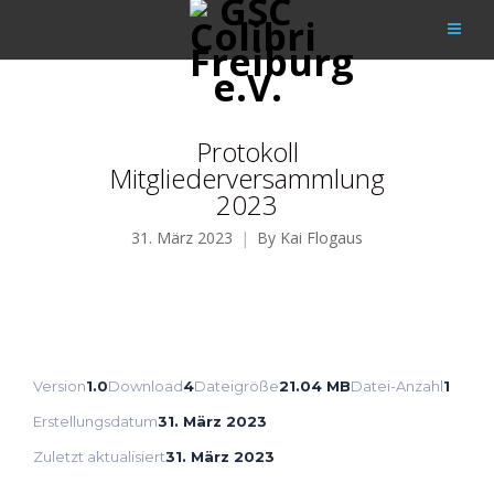
Protokoll
Mitgliederversammlung
2023
31. März 2023
By
Kai Flogaus
Version
1.0
Download
4
Dateigröße
21.04 MB
Datei-Anzahl
1
Erstellungsdatum
31. März 2023
Zuletzt aktualisiert
31. März 2023