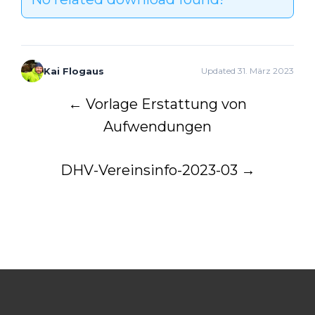
Kai Flogaus
Updated 31. März 2023
Post
←
Vorlage Erstattung von
Aufwendungen
navigation
DHV-Vereinsinfo-2023-03
→