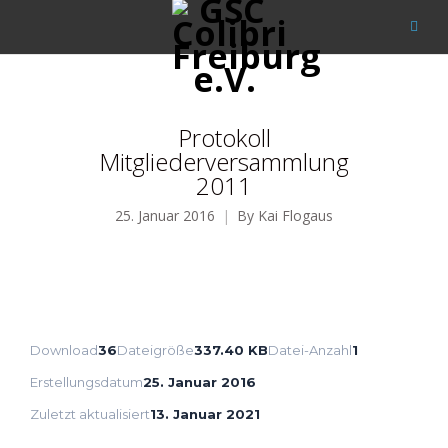
Protokoll
Mitgliederversammlung
2011
25. Januar 2016
By
Kai Flogaus
Download
36
Dateigröße
337.40 KB
Datei-Anzahl
1
Erstellungsdatum
25. Januar 2016
Zuletzt aktualisiert
13. Januar 2021