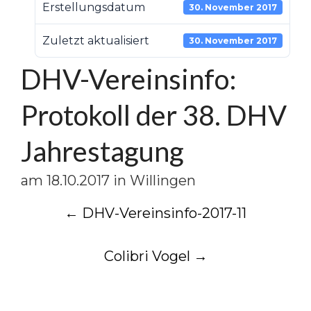
Erstellungsdatum
30. November 2017
Zuletzt aktualisiert
30. November 2017
DHV-Vereinsinfo:
Protokoll der 38. DHV
Jahrestagung
am 18.10.2017 in Willingen
Post
←
DHV-Vereinsinfo-2017-11
navigation
Colibri Vogel
→