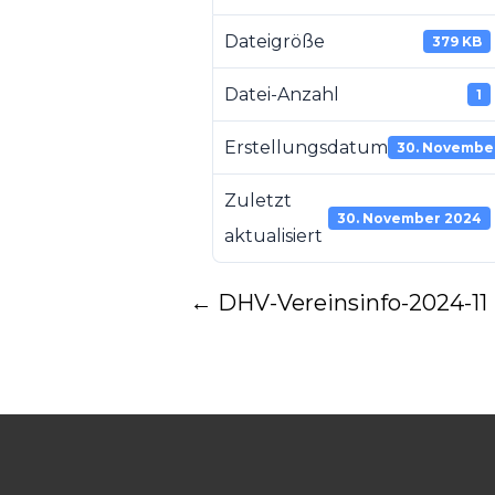
Dateigröße
379 KB
Datei-Anzahl
1
Erstellungsdatum
30. Novembe
Zuletzt
30. November 2024
aktualisiert
Post
←
DHV-Vereinsinfo-2024-11
navigation