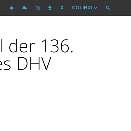
COLIBRI
l der 136.
es DHV