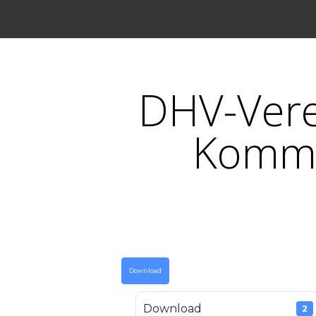
DHV-Verei
Kommi
Download
Download
2