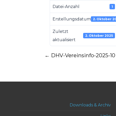
Datei-Anzahl
1
Erstellungsdatum
2. Oktober 2
Zuletzt
2. Oktober 2025
aktualisiert
Post
←
DHV-Vereinsinfo-2025-10
navigation
Downloads & Archiv