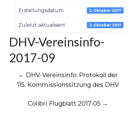
Erstellungsdatum
2. Oktober 2017
Zuletzt aktualisiert
2. Oktober 2017
DHV-Vereinsinfo-
2017-09
Post
←
DHV-Vereinsinfo: Protokoll der
115. Kommissionssitzung des DHV
navigation
Colibri Flugblatt 2017-05
→