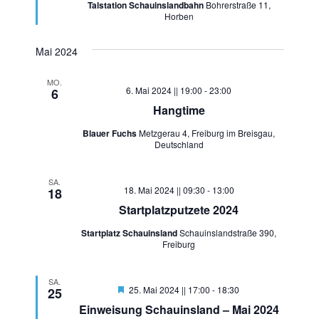
Talstation Schauinslandbahn
Bohrerstraße 11,
Horben
Mai 2024
MO.
6. Mai 2024 || 19:00
-
23:00
6
Hangtime
Blauer Fuchs
Metzgerau 4, Freiburg im Breisgau,
Deutschland
SA.
18. Mai 2024 || 09:30
-
13:00
18
Startplatzputzete 2024
Startplatz Schauinsland
Schauinslandstraße 390,
Freiburg
SA.
Hervorgehoben
25. Mai 2024 || 17:00
-
18:30
25
Einweisung Schauinsland – Mai 2024