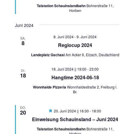
Talstation Schauinslandbahn
Bohrerstraße 11,
Horben
Juni 2024
8. Juni 2024
-
9. Juni 2024
SA.
8
Regiocup 2024
Landeplatz Gschasi
Am Acker 6, Elzach, Deutschland
18. Juni 2024 || 19:00
-
23:00
DI.
18
Hangtime 2024-06-18
Wonnhalde Pizzeria
Wonnhaldestraße 2, Freiburg i.
Br.
DO.
Hervorgehoben
20. Juni 2024 || 16:30
-
18:00
20
Einweisung Schauinsland – Juni 2024
Talstation Schauinslandbahn
Bohrerstraße 11,
Horben