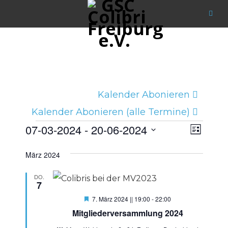
Kalender Abonieren
Kalender Abonieren (alle Termine)
Ansicht
Verans
Veranstaltungen
07-03-2024
 - 
20-06-2024
Liste
Navigat
Ansich
Datum
März 2024
Naviga
wählen.
DO.
7
Hervorgehoben
7. März 2024 || 19:00
-
22:00
Mitgliederversammlung 2024