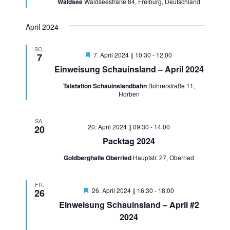
Waldsee
Waldseestraße 84, Freiburg, Deutschland
April 2024
SO.
Hervorgehoben
7. April 2024 || 10:30
-
12:00
7
Einweisung Schauinsland – April 2024
Talstation Schauinslandbahn
Bohrerstraße 11,
Horben
SA.
20. April 2024 || 09:30
-
14:00
20
Packtag 2024
Goldberghalle Oberried
Hauptstr. 27, Oberried
FR.
Hervorgehoben
26. April 2024 || 16:30
-
18:00
26
Einweisung Schauinsland – April #2
2024